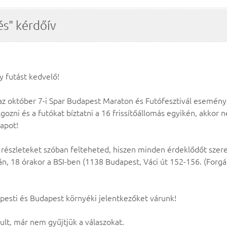
és" kérdőív
y futást kedvelő!
az október 7-i Spar Budapest Maraton és Futófesztivál esemény
gozni és a futókat bíztatni a 16 frissítőállomás egyikén, akkor n
lapot!
 részleteket szóban felteheted, hiszen minden érdeklődőt szere
n, 18 órakor a BSI-ben (1138 Budapest, Váci út 152-156. (Forgá
pesti és Budapest környéki jelentkezőket várunk!
ult, már nem gyűjtjük a válaszokat.