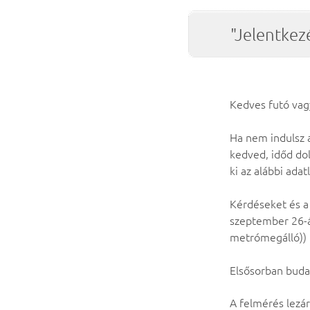
"Jelentkez
Kedves futó vag
Ha nem indulsz 
kedved, időd dol
ki az alábbi adat
Kérdéseket és a
szeptember 26-á
metrómegálló))
Elsősorban buda
A felmérés lezár