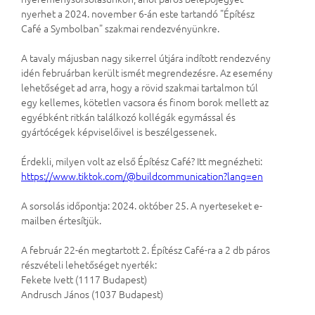
nyerhet a 2024. november 6-án este tartandó "Építész
Café a Symbolban" szakmai rendezvényünkre.
A tavaly májusban nagy sikerrel útjára indított rendezvény
idén februárban került ismét megrendezésre. Az esemény
lehetőséget ad arra, hogy a rövid szakmai tartalmon túl
egy kellemes, kötetlen vacsora és finom borok mellett az
egyébként ritkán találkozó kollégák egymással és
gyártócégek képviselőivel is beszélgessenek.
Érdekli, milyen volt az első Építész Café? Itt megnézheti:
https://www.tiktok.com/@buildcommunication?lang=en
A sorsolás időpontja: 2024. október 25. A nyerteseket e-
mailben értesítjük.
A február 22-én megtartott 2. Építész Café-ra a 2 db páros
részvételi lehetőséget nyerték:
Fekete Ivett (1117 Budapest)
Andrusch János (1037 Budapest)