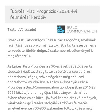
"Építési Piaci Prognózis - 2024. évi
felmérés" kérdőív
Tisztelt Válaszadó!
Ismét készül az országos Építési Piaci Prognózis, amelynek
felállításához az önkormányzatoknál, a kivitelezésben és a
tervezés területén dolgozó szakemberek véleményét is
megkérdezzük.
Az Építési Piaci Prognózis a a 90-es évek végétől évente
többszöri kiadásával segítette az építőipar szereplői és
döntéshozói, cégek, szövetségek és még az állami
döntéshozók munkáját is. Néhány év kihagyás után a
Prognózis a Build-Communication gondozásában 2016 és
2022 között jelent meg újra. E kiadványoknak minden
évben része volt a közeli jövővel kapcsolatos vélemények,
várakozások gyűjtésére szolgáló kérdőíves felmérés,
amelyet évente 700-900 szakember töltött ki, és amely