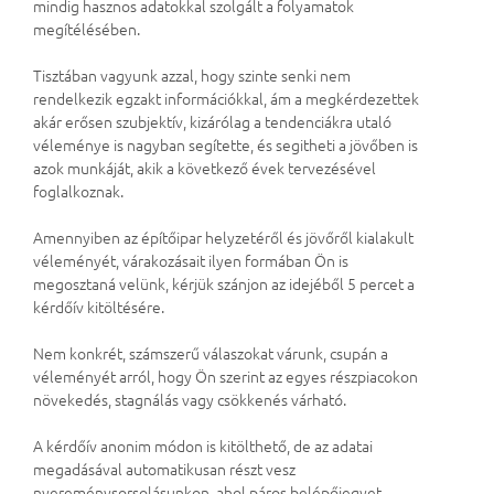
mindig hasznos adatokkal szolgált a folyamatok
megítélésében.
Tisztában vagyunk azzal, hogy szinte senki nem
rendelkezik egzakt információkkal, ám a megkérdezettek
akár erősen szubjektív, kizárólag a tendenciákra utaló
véleménye is nagyban segítette, és segitheti a jövőben is
azok munkáját, akik a következő évek tervezésével
foglalkoznak.
Amennyiben az építőipar helyzetéről és jövőről kialakult
véleményét, várakozásait ilyen formában Ön is
megosztaná velünk, kérjük szánjon az idejéből 5 percet a
kérdőív kitöltésére.
Nem konkrét, számszerű válaszokat várunk, csupán a
véleményét arról, hogy Ön szerint az egyes részpiacokon
növekedés, stagnálás vagy csökkenés várható.
A kérdőív anonim módon is kitölthető, de az adatai
megadásával automatikusan részt vesz
nyereménysorsolásunkon, ahol páros belépőjegyet