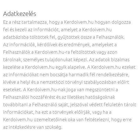
Adatkezelés
Ez a rész tartalmazza, hogy a Kerdoivem.hu hogyan dolgozza
fel és kezeli az információt, amelyet a Kerdoivem.hu
adatbázisba töltöttek fel, gyűjtöttek össze a Felhasználók.
Az információk, kérdőívek és eredmények, amelyeket a
Felhasználók a Kerdoivem.hu-ra feltöltöttek vagy azon
tárolnak, személyes tulajdonukat képezi. Az adatok bizalmas
kezelése a Kerdoivem.hu egyik alapelve. A Kerdoivem.hu ezeket
az információkat nem bocsátja harmadik fél rendelkezésére,
kivéve a helyi és a nemzetközi törvényi szabályozásban előírt
eseteket. A Kerdoivem.hu-nak joga van megszüntetni a
Felhasználói hozzáférést és az illetékes hatóságoknak
továbbítani a Felhasználó saját, jelszóval védett felületén tárolt
információkat, ha ezt a törvények előírják, vagy ha a
Kerdoivem.hu üzemeltetőinek oka van feltételezni, hogy erre
az intézkedésre van szükség.