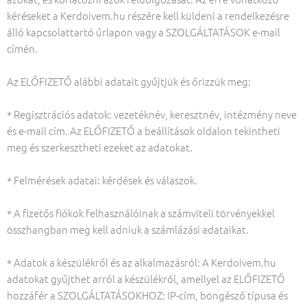
kéréseket a Kerdoivem.hu részére kell küldeni a rendelkezésre
álló kapcsolattartó űrlapon vagy a SZOLGÁLTATÁSOK e-mail
címén.
Az ELŐFIZETŐ alábbi adatait gyűjtjük és őrizzük meg:
* Regisztrációs adatok: vezetéknév, keresztnév, intézmény neve
és e-mail cím. Az ELŐFIZETŐ a beállítások oldalon tekintheti
meg és szerkesztheti ezeket az adatokat.
* Felmérések adatai: kérdések és válaszok.
* A fizetős fiókok felhasználóinak a számviteli törvényekkel
összhangban meg kell adniuk a számlázási adataikat.
* Adatok a készülékről és az alkalmazásról: A Kerdoivem.hu
adatokat gyűjthet arról a készülékről, amellyel az ELŐFIZETŐ
hozzáfér a SZOLGÁLTATÁSOKHOZ: IP-cím, böngésző típusa és