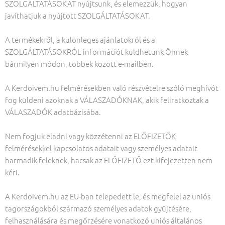
SZOLGÁLTATÁSOKAT nyújtsunk, és elemezzük, hogyan
javíthatjuk a nyújtott SZOLGÁLTATÁSOKAT.
A termékekről, a különleges ajánlatokról és a
SZOLGÁLTATÁSOKRÓL információt küldhetünk Önnek
bármilyen módon, többek között e-mailben.
A Kerdoivem.hu felmérésekben való részvételre szóló meghívót
fog küldeni azoknak a VÁLASZADÓKNAK, akik feliratkoztak a
VÁLASZADÓK adatbázisába.
Nem fogjuk eladni vagy közzétenni az ELŐFIZETŐK
felmérésekkel kapcsolatos adatait vagy személyes adatait
harmadik feleknek, hacsak az ELŐFIZETŐ ezt kifejezetten nem
kéri.
A Kerdoivem.hu az EU-ban telepedett le, és megfelel az uniós
tagországokból származó személyes adatok gyűjtésére,
felhasználására és megőrzésére vonatkozó uniós általános