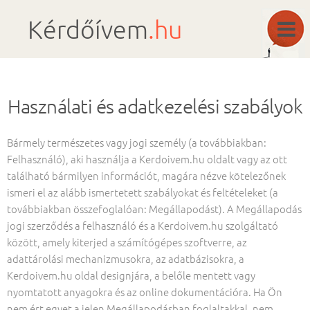
Kérdőívem
.hu
Használati és adatkezelési szabályok
Bármely természetes vagy jogi személy (a továbbiakban:
Felhasználó), aki használja a Kerdoivem.hu oldalt vagy az ott
található bármilyen információt, magára nézve kötelezőnek
ismeri el az alább ismertetett szabályokat és feltételeket (a
továbbiakban összefoglalóan: Megállapodást). A Megállapodás
jogi szerződés a felhasználó és a Kerdoivem.hu szolgáltató
között, amely kiterjed a számítógépes szoftverre, az
adattárolási mechanizmusokra, az adatbázisokra, a
Kerdoivem.hu oldal designjára, a belőle mentett vagy
nyomtatott anyagokra és az online dokumentációra. Ha Ön
nem ért egyet a jelen Megállapodásban foglaltakkal, nem