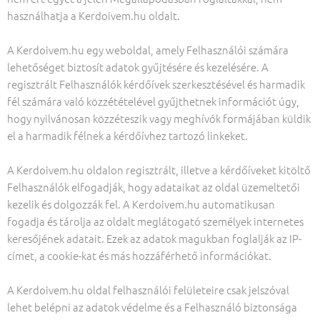
használhatja a Kerdoivem.hu oldalt.
A Kerdoivem.hu egy weboldal, amely Felhasználói számára
lehetőséget biztosít adatok gyűjtésére és kezelésére. A
regisztrált Felhasználók kérdőívek szerkesztésével és harmadik
fél számára való közzétételével gyűjthetnek információt úgy,
hogy nyilvánosan közzéteszik vagy meghívók formájában küldik
el a harmadik félnek a kérdőívhez tartozó linkeket.
A Kerdoivem.hu oldalon regisztrált, illetve a kérdőíveket kitöltő
Felhasználók elfogadják, hogy adataikat az oldal üzemeltetői
kezelik és dolgozzák fel. A Kerdoivem.hu automatikusan
fogadja és tárolja az oldalt meglátogató személyek internetes
keresőjének adatait. Ezek az adatok magukban foglalják az IP-
címet, a cookie-kat és más hozzáférhető információkat.
A Kerdoivem.hu oldal felhasználói felületeire csak jelszóval
lehet belépni az adatok védelme és a Felhasználó biztonsága