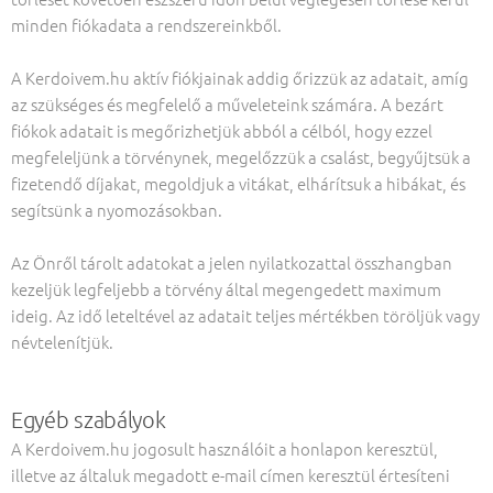
minden fiókadata a rendszereinkből.
A Kerdoivem.hu aktív fiókjainak addig őrizzük az adatait, amíg
az szükséges és megfelelő a műveleteink számára. A bezárt
fiókok adatait is megőrizhetjük abból a célból, hogy ezzel
megfeleljünk a törvénynek, megelőzzük a csalást, begyűjtsük a
fizetendő díjakat, megoldjuk a vitákat, elhárítsuk a hibákat, és
segítsünk a nyomozásokban.
Az Önről tárolt adatokat a jelen nyilatkozattal összhangban
kezeljük legfeljebb a törvény által megengedett maximum
ideig. Az idő leteltével az adatait teljes mértékben töröljük vagy
névtelenítjük.
Egyéb szabályok
A Kerdoivem.hu jogosult használóit a honlapon keresztül,
illetve az általuk megadott e-mail címen keresztül értesíteni