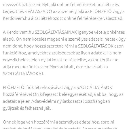
nevezzük azt a személyt, aki online felméréseket hoz létre és
terjeszt, és a VÁLASZADÓ az a személy, aki az ELŐFIZETŐ vagy a
Kerdoivem.hu által létrehozott online felmérésekre választ ad.
A Kerdoivem.hu SZOLGÁLTATÁSAINAK igénybe vétele önkéntes
alapú. Ön nem köteles megadni a személyes adatait, hacsak úgy
nem dönt, hogy hozzá szeretne férni a SZOLGÁLTATÁSOK azon
funkcióihoz, amelyekhez szükségesek az ilyen adatok. Ha nem
egyezik bele a jelen nyilatkozat feltételeibe, akkor kérjük, ne
adja meg nekünk a személyes adatait, és ne használja a
SZOLGÁLTATÁSOKAT.
ELŐFIZETŐI fiók létrehozásával vagy a SZOLGÁLTATÁSOK
hozzáférésével Ön kifejezett beleegyezését adja abba, hogy az
adatait a jelen Adatvédelmi nyilatkozattal összhangban
gyűjtsék és felhasználják.
Önnek joga van hozzáférni a személyes adataihoz, törölni
azokat, és korlátozni azok feldolgozását. Az erre vonatkozó