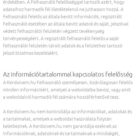
érdekében. A Felhasználó felelősséggel tartozik azért, hogy
adataihoz harmadik fél illetéktelenül ne juthasson hozzá. A
Felhasználó felelős az általa bevitt információk, regisztrált
Felhasználó esetében az általa bevitt adatok és saját, jelszóval
védett felhasználói felületén végzett tevékenység
törvényességéért. A regisztrált felhasználó felelős a saját
felhasználói felületén tárolt adatok és a felülethez tartozó
jelszó bizalmas kezeléséért.
Az információtartalommal kapcsolatos felelősség
A Kerdoivem.hu Felhasználó személyesen, kizárólagosan felelős
minden információért, amelyet a weboldalba bevisz, vagy amit
a weboldalról harmadik fél számára hozzáférhetővé tesz.
A Kerdoivem.hu nem kontrollálja az információkat, adatokat és
a tartalmakat, amelyek a weboldal használata folytán
keletkeznek. A Kerdoivem.hu nem garantálja ezeknek az
információknak, adatoknak és tartalmaknak a minőségét,