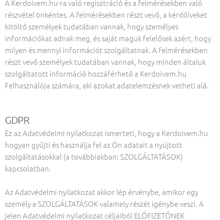
A Kerdoivem.hu-ra való regisztráció és a felmérésekben való
részvétel önkéntes. A felmérésekben részt vevő, a kérdőíveket
kitöltő személyek tudatában vannak, hogy személyes
információkat adnak meg, és saját maguk felelősek azért, hogy
milyen és mennyi információt szolgáltatnak. A felmérésekben
részt vevő személyek tudatában vannak, hogy minden általuk
szolgáltatott információ hozzáférhető a Kerdoivem.hu
Felhasználója számára, aki azokat adatelemzésnek vetheti alá.
GDPR
Ez az Adatvédelmi nyilatkozat ismerteti, hogy a Kerdoivem.hu
hogyan gyűjti és használja fel az Ön adatait a nyújtott
szolgáltatásokkal (a továbbiakban: SZOLGÁLTATÁSOK)
kapcsolatban.
Az Adatvédelmi nyilatkozat akkor lép érvénybe, amikor egy
személy a SZOLGÁLTATÁSOK valamely részét igénybe veszi. A
jelen Adatvédelmi nyilatkozat céljaiból ELŐFIZETŐNEK