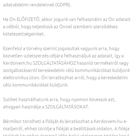
adatvédelmi rendeletnek (GDPR).
Ha Ön ELŐFIZETŐ, akkor jogunk van felhasználni az Ön adatait
a célból, hogy teljesítsük az Önnel szembeni szerződéses
kötelezettségeinket.
Ezenfelül a törvény szerint jogosultak vagyunk arra, hogy
közvetlen üzletszerzés céljára felhasználjuk az adatait, így a
Kerdoivem.hu SZOLGÁLTATÁSÁHOZ hasonló termékeiről vagy
szolgáltatásairól kereskedelmi célú kommunikációkat küldjünk
elektronikus úton. Ön leiratkozhat arról, hogy a kereskedelmi
célú kommunikációkat küldjünk.
Sütiket használhatunk arra, hogy nyomon kövessük azt,
ahogyan használja a SZOLGÁLTATÁSOKAT.
Bármikor törölheti a fiókját és leiratkozhat a Kerdoivem.hu e-
mailjeiről, ehhez törölje a fiókját a beállítások oldalon. A fiókja
törlését követően észszerű időn belül véglegesen törlése kerül