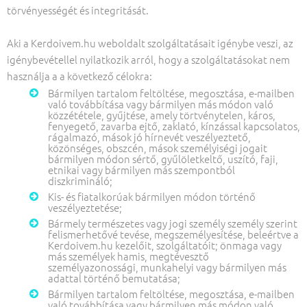
törvényességét és integritását.
Aki a Kerdoivem.hu weboldalt szolgáltatásait igénybe veszi, az
igénybevétellel nyilatkozik arról, hogy a szolgáltatásokat nem
használja a a következő célokra:
Bármilyen tartalom feltöltése, megosztása, e-mailben
való továbbítása vagy bármilyen más módon való
közzététele, gyűjtése, amely törtvénytelen, káros,
fenyegető, zavarba ejtő, zaklató, kínzással kapcsolatos,
rágalmazó, mások jó hírnevét veszélyeztető,
közönséges, obszcén, mások személyiségi jogait
bármilyen módon sértő, gyűlöletkeltő, uszító, faji,
etnikai vagy bármilyen más szempontból
diszkrimináló;
Kis- és fiatalkorúak bármilyen módon történő
veszélyeztetése;
Bármely természetes vagy jogi személy személy szerint
felismerhetővé tevése, megszemélyesítése, beleértve a
Kerdoivem.hu kezelőit, szolgáltatóit; önmaga vagy
más személyek hamis, megtévesztő
személyazonossági, munkahelyi vagy bármilyen más
adattal történő bemutatása;
Bármilyen tartalom feltöltése, megosztása, e-mailben
való továbbítása vagy bármilyen más módon való