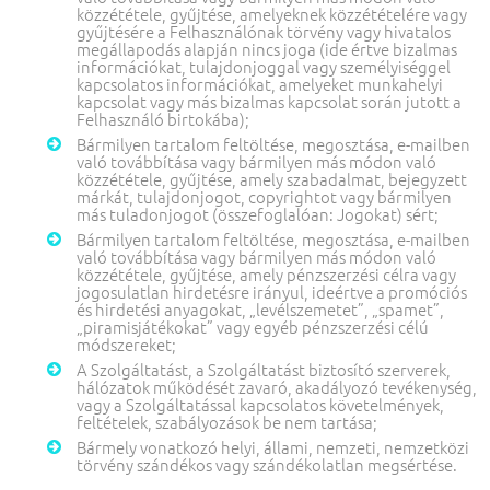
közzététele, gyűjtése, amelyeknek közzétételére vagy
gyűjtésére a Felhasználónak törvény vagy hivatalos
megállapodás alapján nincs joga (ide értve bizalmas
információkat, tulajdonjoggal vagy személyiséggel
kapcsolatos információkat, amelyeket munkahelyi
kapcsolat vagy más bizalmas kapcsolat során jutott a
Felhasználó birtokába);
Bármilyen tartalom feltöltése, megosztása, e-mailben
való továbbítása vagy bármilyen más módon való
közzététele, gyűjtése, amely szabadalmat, bejegyzett
márkát, tulajdonjogot, copyrightot vagy bármilyen
más tuladonjogot (összefoglalóan: Jogokat) sért;
Bármilyen tartalom feltöltése, megosztása, e-mailben
való továbbítása vagy bármilyen más módon való
közzététele, gyűjtése, amely pénzszerzési célra vagy
jogosulatlan hirdetésre irányul, ideértve a promóciós
és hirdetési anyagokat, „levélszemetet”, „spamet”,
„piramisjátékokat” vagy egyéb pénzszerzési célú
módszereket;
A Szolgáltatást, a Szolgáltatást biztosító szerverek,
hálózatok működését zavaró, akadályozó tevékenység,
vagy a Szolgáltatással kapcsolatos követelmények,
feltételek, szabályozások be nem tartása;
Bármely vonatkozó helyi, állami, nemzeti, nemzetközi
törvény szándékos vagy szándékolatlan megsértése.