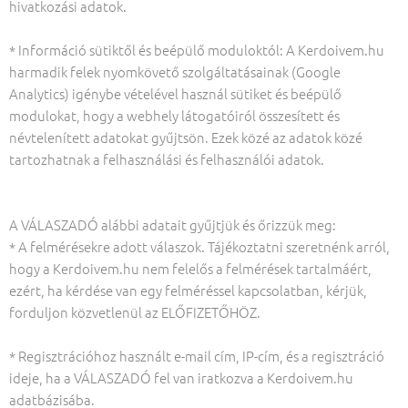
hivatkozási adatok.
* Információ sütiktől és beépülő moduloktól: A Kerdoivem.hu
harmadik felek nyomkövető szolgáltatásainak (Google
Analytics) igénybe vételével használ sütiket és beépülő
modulokat, hogy a webhely látogatóiról összesített és
névtelenített adatokat gyűjtsön. Ezek közé az adatok közé
tartozhatnak a felhasználási és felhasználói adatok.
A VÁLASZADÓ alábbi adatait gyűjtjük és őrizzük meg:
* A felmérésekre adott válaszok. Tájékoztatni szeretnénk arról,
hogy a Kerdoivem.hu nem felelős a felmérések tartalmáért,
ezért, ha kérdése van egy felméréssel kapcsolatban, kérjük,
forduljon közvetlenül az ELŐFIZETŐHÖZ.
* Regisztrációhoz használt e-mail cím, IP-cím, és a regisztráció
ideje, ha a VÁLASZADÓ fel van iratkozva a Kerdoivem.hu
adatbázisába.