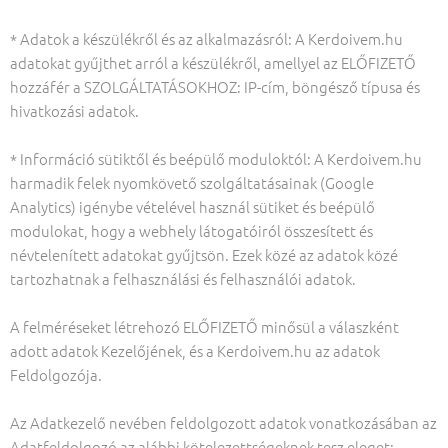
* Adatok a készülékről és az alkalmazásról: A Kerdoivem.hu
adatokat gyűjthet arról a készülékről, amellyel az ELŐFIZETŐ
hozzáfér a SZOLGÁLTATÁSOKHOZ: IP-cím, böngésző típusa és
hivatkozási adatok.
* Információ sütiktől és beépülő moduloktól: A Kerdoivem.hu
harmadik felek nyomkövető szolgáltatásainak (Google
Analytics) igénybe vételével használ sütiket és beépülő
modulokat, hogy a webhely látogatóiról összesített és
névtelenített adatokat gyűjtsön. Ezek közé az adatok közé
tartozhatnak a felhasználási és felhasználói adatok.
A felméréseket létrehozó ELŐFIZETŐ minősül a válaszként
adott adatok Kezelőjének, és a Kerdoivem.hu az adatok
Feldolgozója.
Az Adatkezelő nevében feldolgozott adatok vonatkozásában az
Adatfeldolgozó az alábbi kötelezettségeknek tesz eleget: