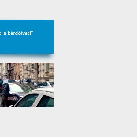
i a kérdőívet!"