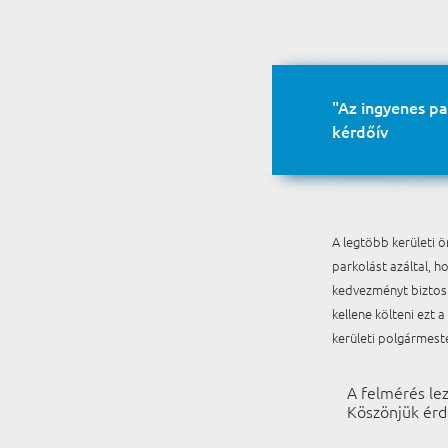
"Az ingyenes pa
kérdőív
A legtöbb kerületi ö
parkolást azáltal, 
kedvezményt biztosít
kellene költeni ezt a
kerületi polgármest
A felmérés lez
Köszönjük érd