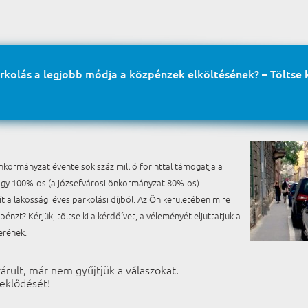
rkolás a legjobb módja a közpénzek elköltésének? – Töltse k
nkormányzat évente sok száz millió forinttal támogatja a
hogy 100%-os (a józsefvárosi önkormányzat 80%-os)
 a lakossági éves parkolási díjból. Az Ön kerületében mire
 pénzt? Kérjük, töltse ki a kérdőívet, a véleményét eljuttatjuk a
erének.
árult, már nem gyűjtjük a válaszokat.
eklődését!