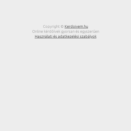
Copyright ©
Kerdoivem.hu
Online kérdőívek gyorsan és egyszerűen
Használati és adatkezelési szabályok