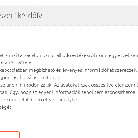
szer" kérdőív
t a mai társadalomban uralkodó értékekről írom, egy ezzel kap
m a részvételét.
kapcsolatban megbízható és érvényes információkat szerezzek,
egpontosabb válaszokat adja.
tése anonim módon zajlik. Az adatokat csak összesítve elemzem
an, úgy, hogy az egyéni információk sehol sem azonosíthatóak
ése körülbelül 5 percet vesz igénybe.
ségét!