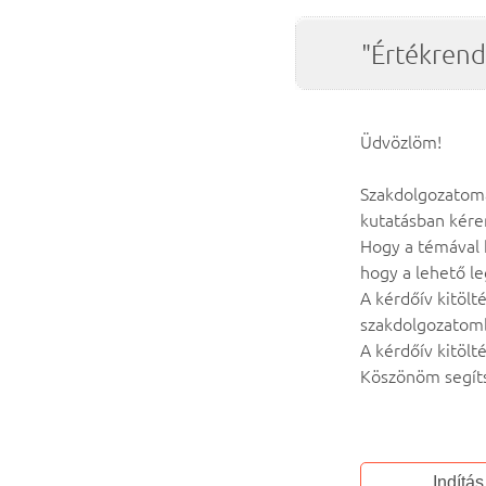
"Értékrend
Üdvözlöm!
Szakdolgozatoma
kutatásban kére
Hogy a témával 
hogy a lehető l
A kérdőív kitöl
szakdolgozatomb
A kérdőív kitölt
Köszönöm segít