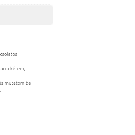
csolatos
 arra kérem,
 és mutatom be
.