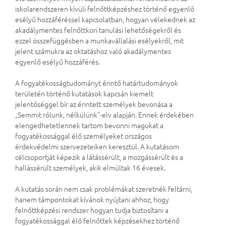
iskolarendszeren kívüli felnőttképzéshez történő egyenlő
esélyű hozzáféréssel kapcsolatban, hogyan vélekednek az
akadálymentes felnőttkori tanulási lehetőségekről és
ezzel összefüggésben a munkavállalási esélyekről, mit
jelent számukra az oktatáshoz való akadálymentes
egyenlő esélyű hozzáférés.
A fogyatékosságtudományt érintő határtudományok
területén történő kutatások kapcsán kiemelt
jelentőséggel bír az érintett személyek bevonása a
„Semmit rólunk, nélkülünk”-elv alapján. Ennek érdekében
elengedhetetlennek tartom bevonni magukat a
fogyatékossággal élő személyeket országos
érdekvédelmi szervezeteiken keresztül. A kutatásom
célcsoportját képezik a látássérült, a mozgássérült és a
hallássérült személyek, akik elmúltak 16 évesek.
A kutatás során nem csak problémákat szeretnék feltárni,
hanem támpontokat kívánok nyújtani ahhoz, hogy
felnőttképzési rendszer hogyan tudja biztosítani a
fogyatékossággal élő felnőttek képzésekhez történő