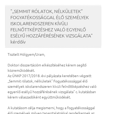
"„SEMMIT RÓLATOK, NÉLKÜLETEK”
FOGYATÉKOSSÁGGAL ÉLŐ SZEMÉLYEK
ISKOLARENDSZEREN KÍVÜLI
FELNŐTTKÉPZÉSHEZ VALÓ EGYENLŐ
ESÉLYŰ HOZZÁFÉRÉSÉNEK VIZSGÁLATA"
kérdőív
Tisztelt Hölgyem/Uram,
Doktori disszertációm elkészítéséhez kérem segítő
közreműködését.
Az ÚNKP 2017/2018. évi pályázata keretében végzett
„Semmit rólatok, nélkületek” Fogyatékossággal élő
személyek iskolarendszeren kívüli felnőttképzéshez való
egyenlő esélyű hozzáférésének vizsgálata” c. kutatásban
kérem válaszadóként együttműködését.
A kutatásom célja megismerni, hogy a fogyatékossággal
élő személyek milyen tapasztalatokkal rendelkeznek az