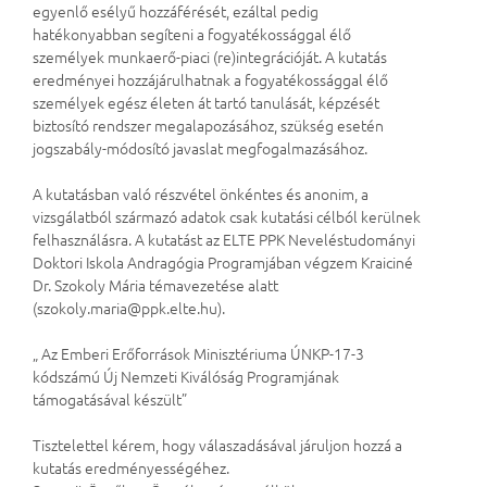
egyenlő esélyű hozzáférését, ezáltal pedig
hatékonyabban segíteni a fogyatékossággal élő
személyek munkaerő-piaci (re)integrációját. A kutatás
eredményei hozzájárulhatnak a fogyatékossággal élő
személyek egész életen át tartó tanulását, képzését
biztosító rendszer megalapozásához, szükség esetén
jogszabály-módosító javaslat megfogalmazásához.
A kutatásban való részvétel önkéntes és anonim, a
vizsgálatból származó adatok csak kutatási célból kerülnek
felhasználásra. A kutatást az ELTE PPK Neveléstudományi
Doktori Iskola Andragógia Programjában végzem Kraiciné
Dr. Szokoly Mária témavezetése alatt
(szokoly.maria@ppk.elte.hu).
„ Az Emberi Erőforrások Minisztériuma ÚNKP-17-3
kódszámú Új Nemzeti Kiválóság Programjának
támogatásával készült”
Tisztelettel kérem, hogy válaszadásával járuljon hozzá a
kutatás eredményességéhez.